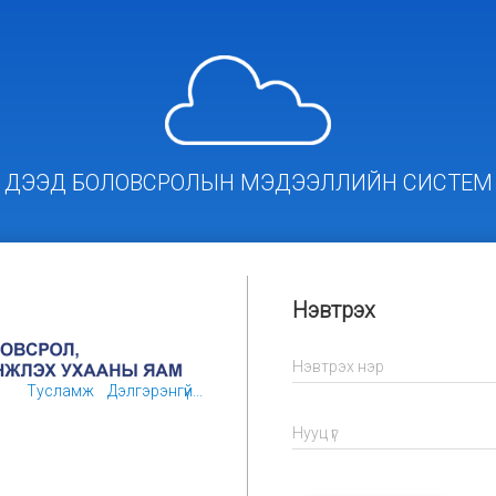
ДЭЭД БОЛОВСРОЛЫН МЭДЭЭЛЛИЙН СИСТЕМ
Нэвтрэх
Нэвтрэх нэр
Тусламж
Дэлгэрэнгүй...
Нууц үг